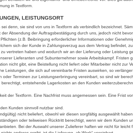
mung in Textform.
STUNGEN, LEISTUNGSORT
 sei denn, sie sind von uns in Textform als verbindlich bezeichnet. Säm
 mit der Absendung der Auftragsbestätigung durch uns, jedoch nicht be
flichten (z.B. Beibringung erforderlicher Informationen oder Genehmig
 welchem sich der Kunde in Zahlungsverzug aus dem Vertrag befindet, 
t zu vertreten haben und wodurch wir an der Lieferung oder Leistung 
nserer Lieferanten und Subunternehmer sowie Arbeitskampf. Fristen g
on nicht gibt, eine Beistellung nicht liefert oder Mitarbeiter nicht zur Ve
che Leistungen, die sich auf vereinbarte Fristen auswirken, so verlän
oder Terminen zur Leistungserbringung vereinbart, so sind wir berech
llen berechtigt, entstehende Lagerkosten an den Kunden weiterzuberec
 der Textform. Eine Nachfrist muss angemessen sein. Eine Frist von w
r den Kunden sinnvoll nutzbar sind.
gültig) nicht beliefert, obwohl wir diesen sorgfältig ausgewählt haben
lständigen oder teilweisen Rücktritt berechtigt, wenn wir dem Kunden u
ieten. Bei der Auswahl unserer Zulieferer haften wir nicht für leicht
 nichts anderes ergibt, ist die Lieferung „ab Werk“ vereinbart.