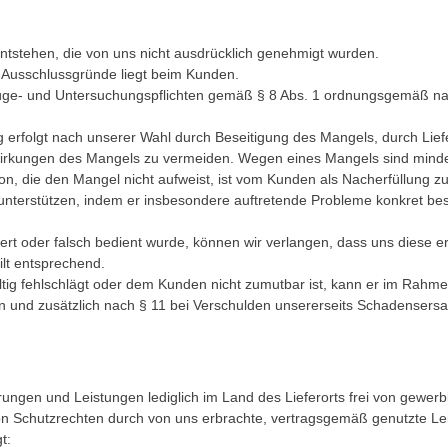
entstehen, die von uns nicht ausdrücklich genehmigt wurden.
r Ausschlussgründe liegt beim Kunden.
Rüge- und Untersuchungspflichten gemäß § 8 Abs. 1 ordnungsgemäß n
ng erfolgt nach unserer Wahl durch Beseitigung des Mangels, durch Li
Auswirkungen des Mangels zu vermeiden. Wegen eines Mangels sind mi
n, die den Mangel nicht aufweist, ist vom Kunden als Nacherfüllung zu 
nterstützen, indem er insbesondere auftretende Probleme konkret besc
rt oder falsch bedient wurde, können wir verlangen, dass uns diese 
lt entsprechend.
ültig fehlschlägt oder dem Kunden nicht zumutbar ist, kann er im Ra
 und zusätzlich nach § 11 bei Verschulden unsererseits Schadensers
eferungen und Leistungen lediglich im Land des Lieferorts frei von gewe
 von Schutzrechten durch von uns erbrachte, vertragsgemäß genutzte L
t: