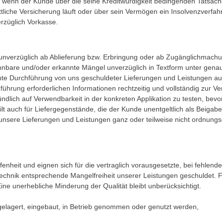
en, wenn der Kunde über die seine Kreditwürdigkeit bedingenden Tatsa
attliche Versicherung läuft oder über sein Vermögen ein Insolvenzverfa
erzüglich Vorkasse.
gen unverzüglich ab Ablieferung bzw. Erbringung oder ab Zugänglichma
nnbare und/oder erkannte Mängel unverzüglich in Textform unter gena
rechte Durchführung von uns geschuldeter Lieferungen und Leistungen 
führung erforderlichen Informationen rechtzeitig und vollständig zur Ve
ndlich auf Verwendbarkeit in der konkreten Applikation zu testen, bevo
ilt auch für Liefergegenstände, die der Kunde unentgeltlich als Beig
r unsere Lieferungen und Leistungen ganz oder teilweise nicht ordnun
enheit und eignen sich für die vertraglich vorausgesetzte, bei fehlen
chnik entsprechende Mangelfreiheit unserer Leistungen geschuldet. Fü
Eine unerhebliche Minderung der Qualität bleibt unberücksichtigt.
elagert, eingebaut, in Betrieb genommen oder genutzt werden,