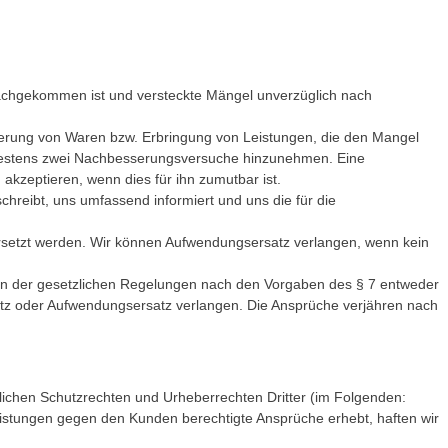
achgekommen ist und versteckte Mängel unverzüglich nach
eferung von Waren bzw. Erbringung von Leistungen, die den Mangel
ndestens zwei Nachbesserungsversuche hinzunehmen. Eine
akzeptieren, wenn dies für ihn zumutbar ist.
hreibt, uns umfassend informiert und uns die für die
ersetzt werden. Wir können Aufwendungsersatz verlangen, wenn kein
hmen der gesetzlichen Regelungen nach den Vorgaben des § 7 entweder
atz oder Aufwendungsersatz verlangen. Die Ansprüche verjähren nach
rblichen Schutzrechten und Urheberrechten Dritter (im Folgenden:
eistungen gegen den Kunden berechtigte Ansprüche erhebt, haften wir