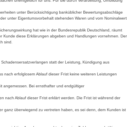
Sachen unentgeltlich für uns. Für die durch Verarbeitung, Umbildung
Sicherheiten unter Berücksichtigung banküblicher Bewertungsabschläge
 der unter Eigentumsvorbehalt stehenden Waren und vom Nominalwert
icherungswirkung hat wie in der Bundesrepublik Deutschland, räumt
rd der Kunde diese Erklärungen abgeben und Handlungen vornehmen. Der
h sind.
t, Schadensersatzverlangen statt der Leistung, Kündigung aus
ass nach erfolglosem Ablauf dieser Frist keine weiteren Leistungen
eit angemessen. Bei ernsthafter und endgültiger
nach Ablauf dieser Frist erklärt werden. Die Frist ist während der
er ganz überwiegend zu vertreten haben, es sei denn, dem Kunden ist