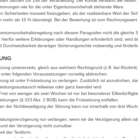
teten Sachen zur Zeit der Verarbeitung. Der Kunde verwahrt die neuen 
immungen wie für die unter Eigentumsvorbehalt stehende Ware.
en Sicherheiten insoweit freizugeben, als der realisierbare Wert der 
mehr als 10 % übersteigt. Bei der Bewertung ist vom Rechnungswert
gentumsvorbehaltsregelung nach diesem Paragrafen nicht die gleiche S
n hierfür weitere Erklärungen oder Handlungen erforderlich sind, wi
 Durchsetzbarkeit derartiger Sicherungsrechte notwendig und förderlic
GUNG
tzung unsererseits, gleich aus welchem Rechtsgrund (z.B. bei Rücktrit
 unter folgenden Voraussetzungen vorzeitig abbrechen:
örung ist unter Fristsetzung zu verlangen. Zusätzlich ist anzudrohen, d
istungsaustausch teilweise oder ganz beendet wird.
rist von weniger als zwei Wochen ist nur bei besonderer Eilbedürftigk
tzungen (§ 323 Abs. 2 BGB) kann die Fristsetzung entfallen.
 der Nichtbeseitigung der Störung kann nur innerhalb von drei Wochen 
stungsverzögerung nur verlangen, wenn wir die Verzögerung allein od
rund der Verzögerung nicht zumutbar.
it der Textform.