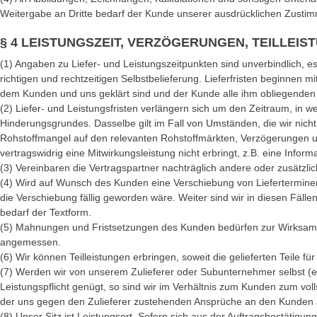
Weitergabe an Dritte bedarf der Kunde unserer ausdrücklichen Zustim
§ 4 LEISTUNGSZEIT, VERZÖGERUNGEN, TEILLEI
(1) Angaben zu Liefer- und Leistungszeitpunkten sind unverbindlich, es
richtigen und rechtzeitigen Selbstbelieferung. Lieferfristen beginnen
dem Kunden und uns geklärt sind und der Kunde alle ihm obliegenden P
(2) Liefer- und Leistungsfristen verlängern sich um den Zeitraum, in
Hinderungsgrundes. Dasselbe gilt im Fall von Umständen, die wir nich
Rohstoffmangel auf den relevanten Rohstoffmärkten, Verzögerungen u
vertragswidrig eine Mitwirkungsleistung nicht erbringt, z.B. eine Informati
(3) Vereinbaren die Vertragspartner nachträglich andere oder zusätzli
(4) Wird auf Wunsch des Kunden eine Verschiebung von Lieferterminen 
die Verschiebung fällig geworden wäre. Weiter sind wir in diesen Fä
bedarf der Textform.
(5) Mahnungen und Fristsetzungen des Kunden bedürfen zur Wirksamkeit
angemessen.
(6) Wir können Teilleistungen erbringen, soweit die gelieferten Teile fü
(7) Werden wir von unserem Zulieferer oder Subunternehmer selbst (end
Leistungspflicht genügt, so sind wir im Verhältnis zum Kunden zum vol
der uns gegen den Zulieferer zustehenden Ansprüche an den Kunden anb
(8) Unser Sitz ist Leistungsort. Sofern sich aus der Auftragsbestätigung