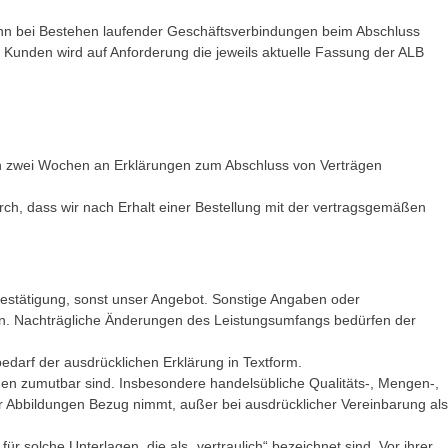
enn bei Bestehen laufender Geschäftsverbindungen beim Abschluss
m Kunden wird auf Anforderung die jeweils aktuelle Fassung der ALB
sich zwei Wochen an Erklärungen zum Abschluss von Verträgen
ch, dass wir nach Erhalt einer Bestellung mit der vertragsgemäßen
sbestätigung, sonst unser Angebot. Sonstige Angaben oder
aben. Nachträgliche Änderungen des Leistungsumfangs bedürfen der
edarf der ausdrücklichen Erklärung in Textform.
den zumutbar sind. Insbesondere handelsübliche Qualitäts-, Mengen-,
 Abbildungen Bezug nimmt, außer bei ausdrücklicher Vereinbarung als
r solche Unterlagen, die als „vertraulich“ bezeichnet sind. Vor ihrer