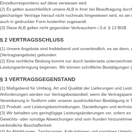
Einzelkorrespondenz auf diese verwiesen wird.
(2) Es gelten ausschließlich unsere ALB in ihrer bei Beauftragung d
gleichartiger Verträge hierauf nicht nochmals hingewiesen wird, es se
auch in gedruckter Form kostenfrei zugesandt.
(3) Diese ALB gelten nicht gegenüber Verbrauchern i.S.d. § 13 BGB.
§ 2 VERTRAGSSCHLUSS
(1) Unsere Angebote sind freibleibend und unverbindlich, es sei denn
(Vertragsangebote) gebunden.
(2) Eine rechtliche Bindung kommt nur durch beiderseits unterzeichne
Leistungserbringung beginnen. Wir können schriftliche Bestätigungen
§ 3 VERTRAGSGEGENSTAND
(1) Maßgebend für Umfang, Art und Qualität der Lieferungen und Leist
Anforderungen werden nur Vertragsbestandteil, wenn die Vertragspartn
Vereinbarung in Textform oder unserer ausdrücklichen Bestätigung in 
(2) Produkt- und Leistungsbeschreibungen, Darstellungen und technisch
(3) Wir behalten uns geringfügige Leistungsänderungen vor, sofern e
Gewichts- oder sonstige Abweichungen sind vom Kunden hinzunehmen, 
verbindliche Beschaffenheit.
(4) An Abbildungen, Zeichnungen, Kalkulationen und sonstigen Unterlage