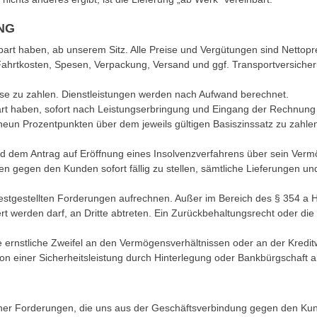
NG
inbart haben, ab unserem Sitz. Alle Preise und Vergütungen sind Nettop
 Fahrtkosten, Spesen, Verpackung, Versand und ggf. Transportversich
Preise zu zahlen. Dienstleistungen werden nach Aufwand berechnet.
bart haben, sofort nach Leistungserbringung und Eingang der Rechnung
neun Prozentpunkten über dem jeweils gültigen Basiszinssatz zu zah
rd dem Antrag auf Eröffnung eines Insolvenzverfahrens über sein Verm
en gegen den Kunden sofort fällig zu stellen, sämtliche Lieferungen u
g festgestellten Forderungen aufrechnen. Außer im Bereich des § 354 
gert werden darf, an Dritte abtreten. Ein Zurückbehaltungsrecht oder di
e ernstliche Zweifel an den Vermögensverhältnissen oder an der Kredi
n einer Sicherheitsleistung durch Hinterlegung oder Bankbürgschaft
licher Forderungen, die uns aus der Geschäftsverbindung gegen den 