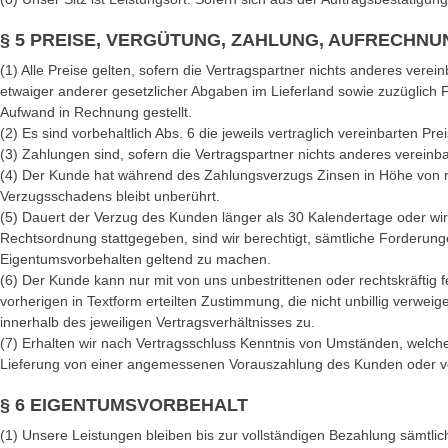
§ 5 PREISE, VERGÜTUNG, ZAHLUNG, AUFRECHNU
(1) Alle Preise gelten, sofern die Vertragspartner nichts anderes vere
etwaiger anderer gesetzlicher Abgaben im Lieferland sowie zuzüglich
Aufwand in Rechnung gestellt.
(2) Es sind vorbehaltlich Abs. 6 die jeweils vertraglich vereinbarten 
(3) Zahlungen sind, sofern die Vertragspartner nichts anderes verein
(4) Der Kunde hat während des Zahlungsverzugs Zinsen in Höhe von 
Verzugsschadens bleibt unberührt.
(5) Dauert der Verzug des Kunden länger als 30 Kalendertage oder wi
Rechtsordnung stattgegeben, sind wir berechtigt, sämtliche Forderung
Eigentumsvorbehalten geltend zu machen.
(6) Der Kunde kann nur mit von uns unbestrittenen oder rechtskräfti
vorherigen in Textform erteilten Zustimmung, die nicht unbillig verwei
innerhalb des jeweiligen Vertragsverhältnisses zu.
(7) Erhalten wir nach Vertragsschluss Kenntnis von Umständen, welch
Lieferung von einer angemessenen Vorauszahlung des Kunden oder vo
§ 6 EIGENTUMSVORBEHALT
(1) Unsere Leistungen bleiben bis zur vollständigen Bezahlung sämt