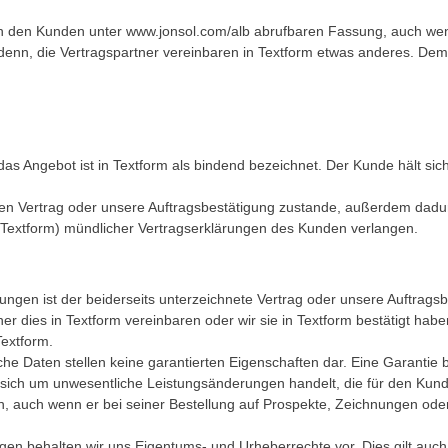
urch den Kunden unter www.jonsol.com/alb abrufbaren Fassung, auch w
i denn, die Vertragspartner vereinbaren in Textform etwas anderes. De
, das Angebot ist in Textform als bindend bezeichnet. Der Kunde hält 
ten Vertrag oder unsere Auftragsbestätigung zustande, außerdem dadur
 (Textform) mündlicher Vertragserklärungen des Kunden verlangen.
ungen ist der beiderseits unterzeichnete Vertrag oder unsere Auftrag
er dies in Textform vereinbaren oder wir sie in Textform bestätigt h
Textform.
e Daten stellen keine garantierten Eigenschaften dar. Eine Garantie b
s sich um unwesentliche Leistungsänderungen handelt, die für den Kun
auch wenn er bei seiner Bestellung auf Prospekte, Zeichnungen oder
n behalten wir uns Eigentums- und Urheberrechte vor. Dies gilt auch fü