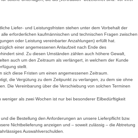
tliche Liefer- und Leistungsfristen stehen unter dem Vorbehalt der
vor alle erforderlichen kaufmännischen und technischen Fragen zwischen
ungen oder Leistung vereinbarter Anzahlungen) erfüllt hat.
zuzüglich einer angemessenen Anlaufzeit nach Ende des
gehindert sind. Zu diesen Umständen zählen auch höhere Gewalt,
elten auch um den Zeitraum als verlängert, in welchem der Kunde
rfügung stellt.
gern sich diese Fristen um einen angemessenen Zeitraum.
tigt, die Vergütung zu dem Zeitpunkt zu verlangen, zu dem sie ohne
hnen. Die Vereinbarung über die Verschiebung von solchen Terminen
eniger als zwei Wochen ist nur bei besonderer Eilbedürftigkeit
 und die Bestellung den Anforderungen an unsere Lieferpflicht bzw.
nsere Nichtbelieferung anzeigen und – soweit zulässig – die Abtretung
 fahrlässiges Auswahlverschulden.