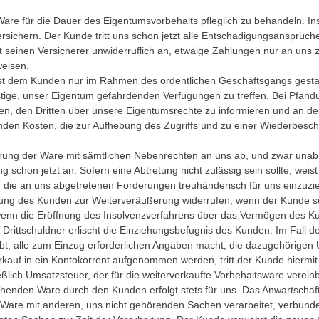
 Ware für die Dauer des Eigentumsvorbehalts pfleglich zu behandeln. In
ichern. Der Kunde tritt uns schon jetzt alle Entschädigungsansprüche
rmit seinen Versicherer unwiderruflich an, etwaige Zahlungen nur an un
weisen.
t dem Kunden nur im Rahmen des ordentlichen Geschäftsgangs gestattet
ige, unser Eigentum gefährdenden Verfügungen zu treffen. Bei Pfändun
eben, den Dritten über unsere Eigentumsrechte zu informieren und an
enden Kosten, die zur Aufhebung des Zugriffs und zu einer Wiederbesc
ußerung der Ware mit sämtlichen Nebenrechten an uns ab, und zwar un
 schon jetzt an. Sofern eine Abtretung nicht zulässig sein sollte, weis
gt, die an uns abgetretenen Forderungen treuhänderisch für uns einzuz
gung des Kunden zur Weiterveräußerung widerrufen, wenn der Kunde 
wenn die Eröffnung des Insolvenzverfahrens über das Vermögen des Ku
Drittschuldner erlischt die Einziehungsbefugnis des Kunden. Im Fall d
, alle zum Einzug erforderlichen Angaben macht, die dazugehörigen Un
kauf in ein Kontokorrent aufgenommen werden, tritt der Kunde hiermi
lich Umsatzsteuer, der für die weiterverkaufte Vorbehaltsware verein
ehenden Ware durch den Kunden erfolgt stets für uns. Das Anwartscha
ie Ware mit anderen, uns nicht gehörenden Sachen verarbeitet, verbun