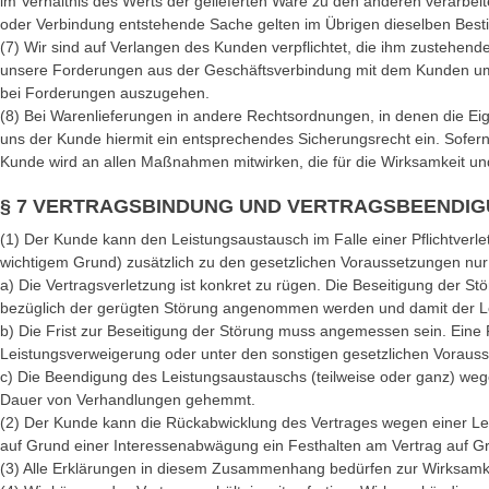
im Verhältnis des Werts der gelieferten Ware zu den anderen verarbei
oder Verbindung entstehende Sache gelten im Übrigen dieselben Best
(7) Wir sind auf Verlangen des Kunden verpflichtet, die ihm zustehend
unsere Forderungen aus der Geschäftsverbindung mit dem Kunden um 
bei Forderungen auszugehen.
(8) Bei Warenlieferungen in andere Rechtsordnungen, in denen die Ei
uns der Kunde hiermit ein entsprechendes Sicherungsrecht ein. Sofer
Kunde wird an allen Maßnahmen mitwirken, die für die Wirksamkeit und
§ 7 VERTRAGSBINDUNG UND VERTRAGSBEENDI
(1) Der Kunde kann den Leistungsaustausch im Falle einer Pflichtverle
wichtigem Grund) zusätzlich zu den gesetzlichen Voraussetzungen nur
a) Die Vertragsverletzung ist konkret zu rügen. Die Beseitigung der St
bezüglich der gerügten Störung angenommen werden und damit der Le
b) Die Frist zur Beseitigung der Störung muss angemessen sein. Eine F
Leistungsverweigerung oder unter den sonstigen gesetzlichen Vorausse
c) Die Beendigung des Leistungsaustauschs (teilweise oder ganz) wegen
Dauer von Verhandlungen gehemmt.
(2) Der Kunde kann die Rückabwicklung des Vertrages wegen einer Lei
auf Grund einer Interessenabwägung ein Festhalten am Vertrag auf G
(3) Alle Erklärungen in diesem Zusammenhang bedürfen zur Wirksamke