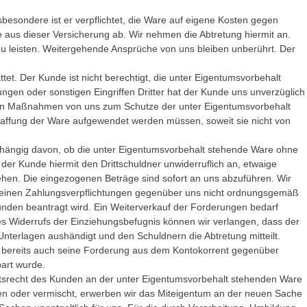
sbesondere ist er verpflichtet, die Ware auf eigene Kosten gegen
 aus dieser Versicherung ab. Wir nehmen die Abtretung hiermit an.
s zu leisten. Weitergehende Ansprüche von uns bleiben unberührt. Der
. Der Kunde ist nicht berechtigt, die unter Eigentumsvorbehalt
gen oder sonstigen Eingriffen Dritter hat der Kunde uns unverzüglich
 den Maßnahmen von uns zum Schutze der unter Eigentumsvorbehalt
haffung der Ware aufgewendet werden müssen, soweit sie nicht von
abhängig davon, ob die unter Eigentumsvorbehalt stehende Ware ohne
t der Kunde hiermit den Drittschuldner unwiderruflich an, etwaige
iehen. Die eingezogenen Beträge sind sofort an uns abzuführen. Wir
seinen Zahlungsverpflichtungen gegenüber uns nicht ordnungsgemäß
nden beantragt wird. Ein Weiterverkauf der Forderungen bedarf
es Widerrufs der Einziehungsbefugnis können wir verlangen, dass der
terlagen aushändigt und den Schuldnern die Abtretung mitteilt.
t bereits auch seine Forderung aus dem Kontokorrent gegenüber
bart wurde.
ftsrecht des Kunden an der unter Eigentumsvorbehalt stehenden Ware
den oder vermischt, erwerben wir das Miteigentum an der neuen Sache