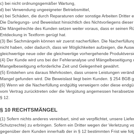
c) bei nicht ordnungsgemäßer Wartung,
d) bei Verwendung ungeeigneter Betriebsmittel,
e) bei Schäden, die durch Reparaturen oder sonstige Arbeiten Dritter 
Die Darlegungs- und Beweislast hinsichtlich des Nichtvorliegens diese
Die Mängelrechte des Kunden setzen weiter voraus, dass er seinen 
Entdeckung in Textform gerügt hat.
(3) Bei Sachmängeln können wir zuerst nacherfüllen. Die Nacherfüllu
nicht haben, oder dadurch, dass wir Möglichkeiten aufzeigen, die 
gleichwertige neue oder die gleichwertige vorhergehende Produktversio
(4) Der Kunde wird uns bei der Fehleranalyse und Mängelbeseitigung u
Mangelbeseitigung erforderliche Zeit und Gelegenheit gewährt.
(5) Entstehen uns daraus Mehrkosten, dass unsere Leistungen verände
Mangel gefunden wird. Die Beweislast liegt beim Kunden. § 254 BGB gi
(6) Wenn wir die Nacherfüllung endgültig verweigern oder diese endg
vom Vertrag zurücktreten oder die Vergütung angemessen herabsetzen
§ 12.
§ 10 RECHTSMÄNGEL
(1) Sofern nichts anderes vereinbart, sind wir verpflichtet, unsere Li
Schutzrechte) zu erbringen. Sofern ein Dritter wegen der Verletzung
gegenüber dem Kunden innerhalb der in § 12 bestimmten Frist wie folg