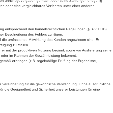
chen unrichtige Angaben gemacht oder seine Zahlungen endgültig
hren oder eine vergleichbares Verfahren unter einer anderen
chung entsprechend den handelsrechtlichen Regelungen (§ 377 HGB)
uer Beschreibung des Fehlers zu rügen.
auf die umfassende Mitwirkung des Kunden angewiesen sind. Er
rfügung zu stellen.
r er mit der produktiven Nutzung beginnt, sowie vor Auslieferung seiner
abe oder im Rahmen der Gewährleistung bekommt.
gsgemäß erbringen (z.B. regelmäßige Prüfung der Ergebnisse,
der Vereinbarung für die gewöhnliche Verwendung. Ohne ausdrückliche
r die Geeignetheit und Sicherheit unserer Leistungen für eine