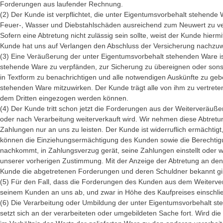
Forderungen aus laufender Rechnung.
(2) Der Kunde ist verpflichtet, die unter Eigentumsvorbehalt stehende
Feuer-, Wasser und Diebstahlschäden ausreichend zum Neuwert zu vers
Sofern eine Abtretung nicht zulässig sein sollte, weist der Kunde hie
Kunde hat uns auf Verlangen den Abschluss der Versicherung nachzu
(3) Eine Veräußerung der unter Eigentumsvorbehalt stehenden Ware is
stehende Ware zu verpfänden, zur Sicherung zu übereignen oder sonst
in Textform zu benachrichtigen und alle notwendigen Auskünfte zu g
stehenden Ware mitzuwirken. Der Kunde trägt alle von ihm zu vertret
dem Dritten eingezogen werden können.
(4) Der Kunde tritt schon jetzt die Forderungen aus der Weiterverä
oder nach Verarbeitung weiterverkauft wird. Wir nehmen diese Abtretung
Zahlungen nur an uns zu leisten. Der Kunde ist widerruflich ermächti
können die Einziehungsermächtigung des Kunden sowie die Berechti
nachkommt, in Zahlungsverzug gerät, seine Zahlungen einstellt oder 
unserer vorherigen Zustimmung. Mit der Anzeige der Abtretung an den 
Kunde die abgetretenen Forderungen und deren Schuldner bekannt gibt
(5) Für den Fall, dass die Forderungen des Kunden aus dem Weiterver
seinem Kunden an uns ab, und zwar in Höhe des Kaufpreises einschließ
(6) Die Verarbeitung oder Umbildung der unter Eigentumsvorbehalt st
setzt sich an der verarbeiteten oder umgebildeten Sache fort. Wird d