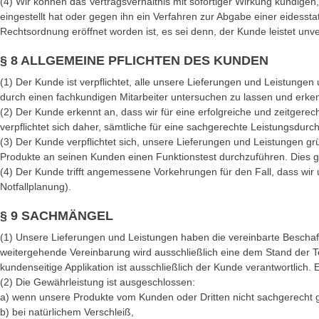
(4) Wir können das Vertragsverhältnis mit sofortiger Wirkung kündig
eingestellt hat oder gegen ihn ein Verfahren zur Abgabe einer eidesst
Rechtsordnung eröffnet worden ist, es sei denn, der Kunde leistet unv
§ 8 ALLGEMEINE PFLICHTEN DES KUNDEN
(1) Der Kunde ist verpflichtet, alle unsere Lieferungen und Leistun
durch einen fachkundigen Mitarbeiter untersuchen zu lassen und erke
(2) Der Kunde erkennt an, dass wir für eine erfolgreiche und zeitge
verpflichtet sich daher, sämtliche für eine sachgerechte Leistungsdurch
(3) Der Kunde verpflichtet sich, unsere Lieferungen und Leistungen grü
Produkte an seinen Kunden einen Funktionstest durchzuführen. Dies g
(4) Der Kunde trifft angemessene Vorkehrungen für den Fall, dass wi
Notfallplanung).
§ 9 SACHMÄNGEL
(1) Unsere Lieferungen und Leistungen haben die vereinbarte Beschaff
weitergehende Vereinbarung wird ausschließlich eine dem Stand der Te
kundenseitige Applikation ist ausschließlich der Kunde verantwortlich. 
(2) Die Gewährleistung ist ausgeschlossen:
a) wenn unsere Produkte vom Kunden oder Dritten nicht sachgerecht g
b) bei natürlichem Verschleiß,